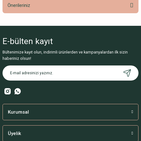
Önerileriniz
Yorum Yaz
Bu ürünün fiyat bilgisi, resim, ürün açıklamalarında ve diğer konularda
yetersiz gördüğünüz noktaları öneri formunu kullanarak tarafımıza
iletebilirsiniz.
E-bülten
kayıt
Görüş ve önerileriniz için teşekkür ederiz.
Bültenimize kayıt olun, indirimli ürünlerden ve kampanyalardan ilk sizin
Ürün resmi kalitesiz, bozuk veya görüntülenemiyor.
haberiniz olsun!
Ürün açıklamasında eksik bilgiler bulunuyor.
Ürün bilgilerinde hatalar bulunuyor.
Ürün fiyatı diğer sitelerden daha pahalı.
Bu ürüne benzer farklı alternatifler olmalı.
Kurumsal
Üyelik
Gönder