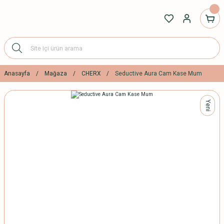
Anasayfa
Mağaza
CHERX
Seductive Aura Cam Kase Mum
Yeni